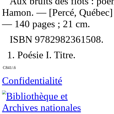
Aux bruits des flots : po
Hamon. — [Percé, Québec] :
— 140 pages ; 21 cm.
ISBN
9782982361508
.
1. Poésie I. Titre.
C841/.6
Confidentialité