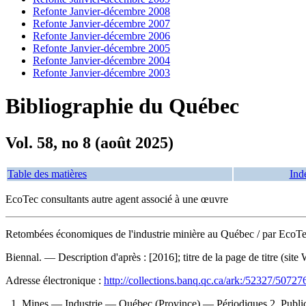
Refonte Janvier-décembre 2008
Refonte Janvier-décembre 2007
Refonte Janvier-décembre 2006
Refonte Janvier-décembre 2005
Refonte Janvier-décembre 2004
Refonte Janvier-décembre 2003
Bibliographie du Québec
Vol. 58, no 8 (août 2025)
Table des matières
Ind
EcoTec consultants autre agent associé à une œuvre
Retombées économiques de l'industrie minière au Québec
/ par EcoT
Biennal. — Description d'après : [2016]; titre de la page de titre (sit
Adresse électronique :
http://collections.banq.qc.ca/ark:/52327/50727
1. Mines — Industrie — Québec (Province) — Périodiques 2. Publicat