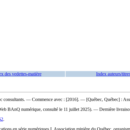
ex des vedettes-matière
Index auteurs/titre
ec consultants. — Commence avec : [2016]. — [Québec, Québec] : Asso
e Web BAnQ numérique, consulté le 11 juillet 2025). — Dernière livraison
62
.
ions en série numériques I. Association minière du Québec, organisme 