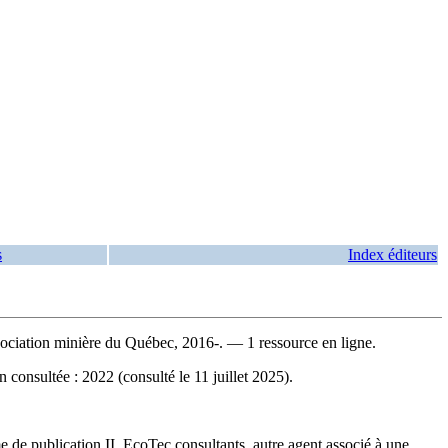
s
Index éditeurs
ciation minière du Québec, 2016-. — 1 ressource en ligne.
 consultée : 2022 (consulté le 11 juillet 2025).
de publication II. EcoTec consultants, autre agent associé à une