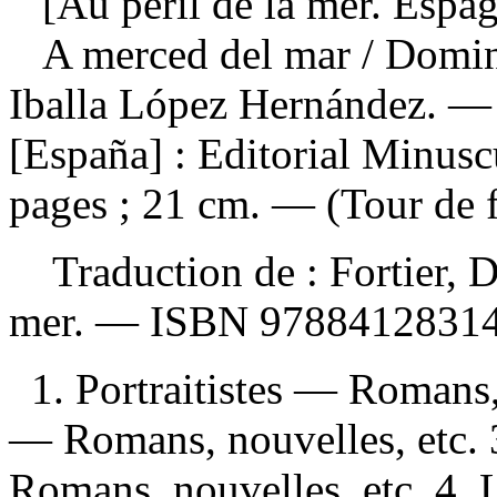
[Au péril de la mer. Espag
A merced del mar
/ Domin
Iballa López Hernández. —
[España] : Editorial Minus
pages ; 21 cm. — (Tour de f
Traduction de :
Fortier, 
mer. —
ISBN
9788412831
1. Portraitistes — Romans,
— Romans, nouvelles, etc. 
Romans, nouvelles, etc. 4. 