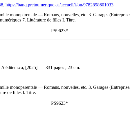
48
,
https://banq.pretnumerique.ca/accueil/isbn/9782898601033
.
 famille monoparentale — Romans, nouvelles, etc. 3. Garages (Entrepri
mériques 7. Littérature de filles I. Titre.
PS9623*
: A éditeur.ca, [2025]. — 331 pages ; 23 cm.
 famille monoparentale — Romans, nouvelles, etc. 3. Garages (Entrepri
e de filles I. Titre.
PS9623*