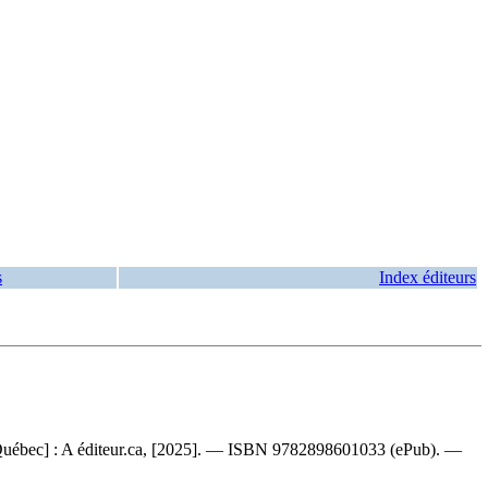
s
Index éditeurs
 Québec] : A éditeur.ca, [2025]. —
ISBN
9782898601033
(ePub). —