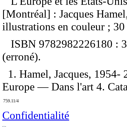
L'Europe et les États-Uni
[Montréal] : Jacques Hamel
illustrations en couleur ; 30
ISBN
9782982226180 :
3
(erroné).
1. Hamel, Jacques, 1954- 2
Europe — Dans l'art 4. Catal
759.11/4
Confidentialité