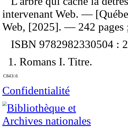
L'arbre qui cache la détre
intervenant Web. — [Québec
Web, [2025]. — 242 pages 
ISBN
9782982330504 :
2
1. Romans I. Titre.
C843/.6
Confidentialité