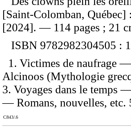
Des clowns plein les orei
[Saint-Colomban, Québec] :
[2024]. — 114 pages ; 21 c
ISBN
9782982304505 :
1
1. Victimes de naufrage —
Alcinoos (Mythologie grecq
3. Voyages dans le temps — 
— Romans, nouvelles, etc. 5
C843/.6