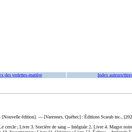
ex des vedettes-matière
Index auteurs/titre
 — [Nouvelle édition]. — [Varennes, Québec] : Éditions Scarab inc., [2
Le cercle ; Livre 3. Sorcière de sang -- Intégrale 2. Livre 4. Magye noire 