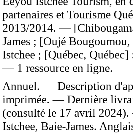
Eeyou Istchee Tourism, en c
partenaires et Tourisme Q
2013/2014. — [Chibougamau
James ; [Oujé Bougoumou, 
Istchee ; [Québec, Québec] 
— 1 ressource en ligne.
Annuel. — Description d'apr
imprimée. — Dernière livra
(consulté le 17 avril 2024)
Istchee, Baie-James. Angla