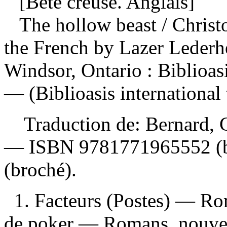
[Bête creuse. Anglais]
The hollow beast
/ Christ
the French by Lazer Lederh
Windsor, Ontario : Biblioas
— (Biblioasis international t
Traduction de:
Bernard, C
—
ISBN
9781771965552
(
(broché).
1. Facteurs (Postes) — Rom
de poker — Romans, nouvell