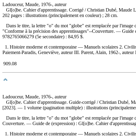
Ladouceur, Maude, 1976-, auteur
Gl[o]be. Cahier d'apprentissage. Corrigé
/ Christian Dubé, Maude L
202 pages : illustrations (principalement en couleur) ; 28 cm.
Dans le titre, la lettre "o" du mot "globe" est remplacée par l'image
"Conforme à la précision des apprentissages"--Couverture. —
Guide d
9782765066279
(5e secondaire) :
84,95 $
.
1. Histoire moderne et contemporaine — Manuels scolaires 2. Civilis
Paiement-Paradis, Geneviève, auteur III. Parent, Alain, 1962-, auteur I
909.08
Ladouceur, Maude, 1976-, auteur
Gl[o]be. Cahier d'apprentissage. Guide-corrigé
/ Christian Dubé, M
[2023]. — 1 volume (pagination multiple) : illustrations (principaleme
Dans le titre, la lettre "o" du mot "globe" est remplacée par l'image
Couverture. —
Guide de (expression) :
Gl[o]be. Cahier d'apprentissa
1. Histoire moderne et contemporaine — Manuels scolaires 2. Civilis