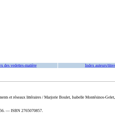
ex des vedettes-matière
Index auteurs/titre
ments et réseaux littéraires
/ Marjorie Boulet, Isabelle Montésinos-Gele
56
. —
ISBN
2765070857
.