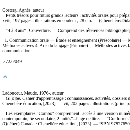
Costerg, Agnès, auteur
Petits trésors pour futurs grands lecteurs : activités orales pour prépar
xviii, 197 pages : illustrations en couleur ; 28 cm. — (Chenelière/Di
"4 à 8 ans"--Couverture. — Comprend des références bibliographi
1. Communication orale — Étude et enseignement (Préscolaire) — M
Méthodes actives 4. Arts du langage (Primaire) — Méthodes actives I. 
communication.
372.6/049
Ladouceur, Maude, 1976-, auteur
Gl[o]be. Cahier d'apprentissage : connaissances, activités, dossiers
Chenelière éducation, [2023]. — vii, 202 pages : illustrations (princi
Les exemplaires "Combo" comprennent l'accès à une version numérique
contemporain, 5e secondaire, 2 unités"--Page de titre. — "Conforme 
(Québec) Canada : Chenelière éducation, [2023]. —
ISBN
97827650