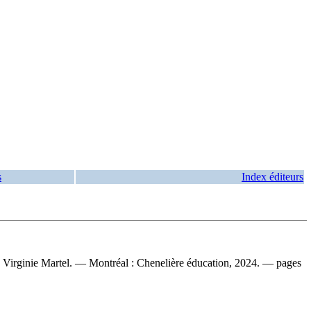
s
Index éditeurs
t, Virginie Martel. — Montréal : Chenelière éducation, 2024. — pages