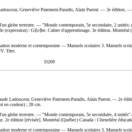
adouceur, Geneviève Paiement-Paradis, Alain Parent. — 3e édition. —
 d'un globe terrestre. — "Monde contemporain, 5e secondaire, 2 unités; 
e (expression) :
Gl[o]be. Cahier d'apprentissage. 3e édition. Montréa
ation moderne et contemporaine — Manuels scolaires 3. Manuels scolaire
V. Titre.
D209
aude Ladouceur, Geneviève Paiement-Paradis, Alain Parent. — 2e éditi
nt en couleur) ; 28 cm.
 d'un globe terrestre. — "Monde contemporain, 5e secondaire, 4 unités"
ge. 2e édition [révisée]. Montréal (Québec) Canada : Chenelière éduca
ation moderne et contemporaine — Manuels scolaires 3. Manuels scolaire