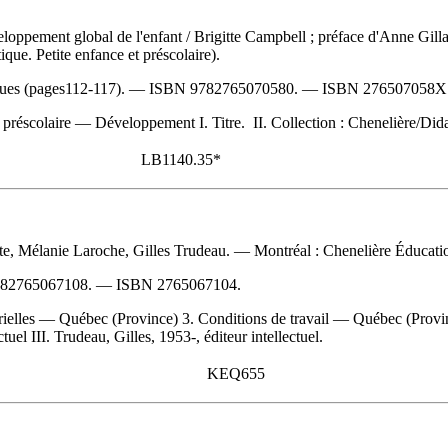
éveloppement global de l'enfant
/ Brigitte Campbell ; préface d'Anne Gil
que. Petite enfance et préscolaire).
ques (pages112-117). —
ISBN
9782765070580
. —
ISBN
276507058X
préscolaire — Développement I. Titre. II. Collection : Chenelière/Dida
LB1140.35*
lette, Mélanie Laroche, Gilles Trudeau. — Montréal : Chenelière Éducati
82765067108
. —
ISBN
2765067104
.
rielles — Québec (Province) 3. Conditions de travail — Québec (Provinc
ctuel III. Trudeau, Gilles, 1953-, éditeur intellectuel.
KEQ655