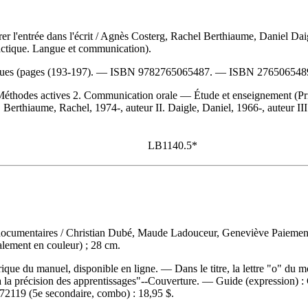
er l'entrée dans l'écrit
/ Agnès Costerg, Rachel Berthiaume, Daniel Dai
dactique. Langue et communication).
ques (pages (193-197). —
ISBN
9782765065487
. —
ISBN
276506548
éthodes actives 2. Communication orale — Étude et enseignement (Pri
Berthiaume, Rachel, 1974-, auteur II. Daigle, Daniel, 1966-, auteur III
LB1140.5*
 documentaires
/ Christian Dubé, Maude Ladouceur, Geneviève Paiement
palement en couleur) ; 28 cm.
 du manuel, disponible en ligne. — Dans le titre, la lettre "o" du mo
à la précision des apprentissages"--Couverture. —
Guide (expression) :
72119
(5e secondaire, combo) :
18,95 $
.