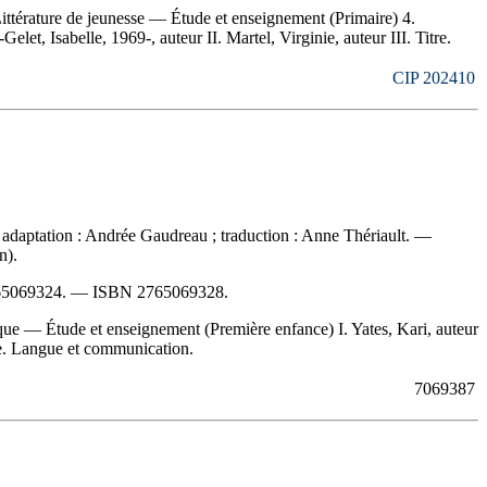
ittérature de jeunesse — Étude et enseignement (Primaire) 4.
et, Isabelle, 1969-, auteur II. Martel, Virginie, auteur III. Titre.
CIP 202410
; adaptation : Andrée Gaudreau ; traduction : Anne Thériault. —
n).
65069324
. —
ISBN
2765069328
.
e — Étude et enseignement (Première enfance) I. Yates, Kari, auteur
que. Langue et communication.
7069387