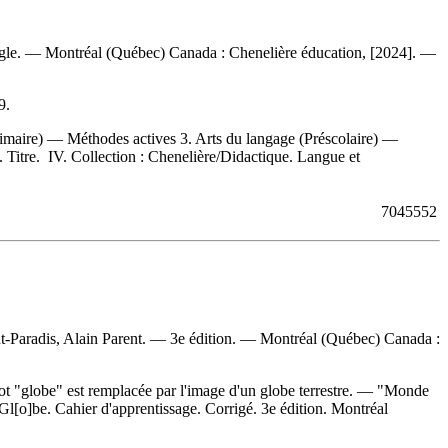
gle. — Montréal (Québec) Canada : Chenelière éducation, [2024]. —
9
.
maire) — Méthodes actives 3. Arts du langage (Préscolaire) —
. Titre. IV. Collection : Chenelière/Didactique. Langue et
7045552
-Paradis, Alain Parent. — 3e édition. — Montréal (Québec) Canada :
t "globe" est remplacée par l'image d'un globe terrestre. — "Monde
Gl[o]be. Cahier d'apprentissage. Corrigé. 3e édition. Montréal