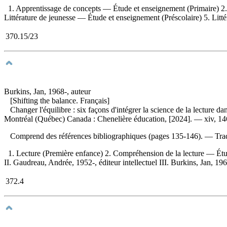
1. Apprentissage de concepts — Étude et enseignement (Primaire) 2.
Littérature de jeunesse — Étude et enseignement (Préscolaire) 5. Littér
370.15/23
Burkins, Jan, 1968-, auteur
[Shifting the balance. Français]
Changer l'équilibre : six façons d'intégrer la science de la lecture dan
Montréal (Québec) Canada : Chenelière éducation, [2024]. — xiv, 146
Comprend des références bibliographiques (pages 135-146). —
Tra
1. Lecture (Première enfance) 2. Compréhension de la lecture — Ét
II. Gaudreau, Andrée, 1952-, éditeur intellectuel III. Burkins, Jan, 1
372.4