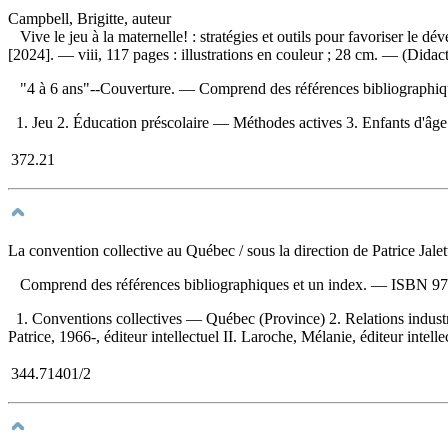
Campbell, Brigitte, auteur
Vive le jeu à la maternelle! : stratégies et outils pour favoriser le d
[2024]. — viii, 117 pages : illustrations en couleur ; 28 cm. — (Didacti
"4 à 6 ans"--Couverture. — Comprend des références bibliographi
1. Jeu 2. Éducation préscolaire — Méthodes actives 3. Enfants d'âge 
372.21
La convention collective au Québec
/ sous la direction de Patrice Ja
Comprend des références bibliographiques et un index. —
ISBN
97
1. Conventions collectives — Québec (Province) 2. Relations indust
Patrice, 1966-, éditeur intellectuel II. Laroche, Mélanie, éditeur intelle
344.71401/2