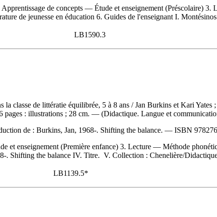
 Apprentissage de concepts — Étude et enseignement (Préscolaire) 3. L
ature de jeunesse en éducation 6. Guides de l'enseignant I. Montésinos-Gel
LB1590.3
s la classe de littératie équilibrée, 5 à 8 ans
/ Jan Burkins et Kari Yates 
 pages : illustrations ; 28 cm. — (Didactique. Langue et communicatio
duction de :
Burkins, Jan, 1968-. Shifting the balance. —
ISBN
97827
ude et enseignement (Première enfance) 3. Lecture — Méthode phonétiqu
968-. Shifting the balance IV. Titre. V. Collection : Chenelière/Didacti
LB1139.5*