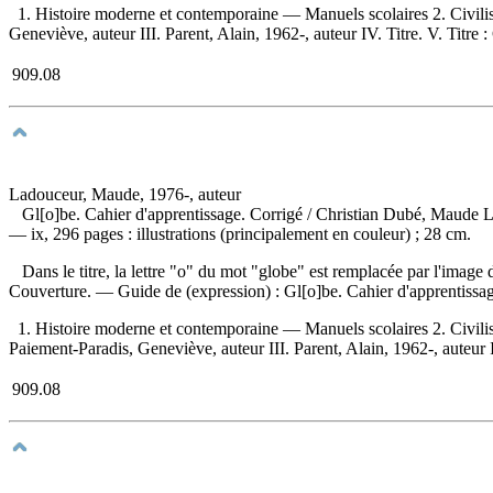
1. Histoire moderne et contemporaine — Manuels scolaires 2. Civilis
Geneviève, auteur III. Parent, Alain, 1962-, auteur IV. Titre. V. Titre :
909.08
Ladouceur, Maude, 1976-, auteur
Gl[o]be. Cahier d'apprentissage. Corrigé
/ Christian Dubé, Maude L
— ix, 296 pages : illustrations (principalement en couleur) ; 28 cm.
Dans le titre, la lettre "o" du mot "globe" est remplacée par l'image
Couverture. —
Guide de (expression) :
Gl[o]be. Cahier d'apprentissa
1. Histoire moderne et contemporaine — Manuels scolaires 2. Civilis
Paiement-Paradis, Geneviève, auteur III. Parent, Alain, 1962-, auteur I
909.08