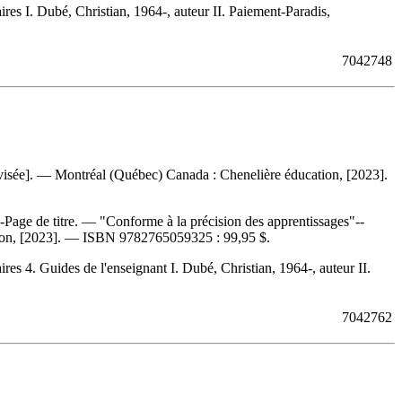
es I. Dubé, Christian, 1964-, auteur II. Paiement-Paradis,
7042748
visée]. — Montréal (Québec) Canada : Chenelière éducation, [2023].
--Page de titre. — "Conforme à la précision des apprentissages"--
tion, [2023]. —
ISBN
9782765059325 :
99,95 $
.
s 4. Guides de l'enseignant I. Dubé, Christian, 1964-, auteur II.
7042762