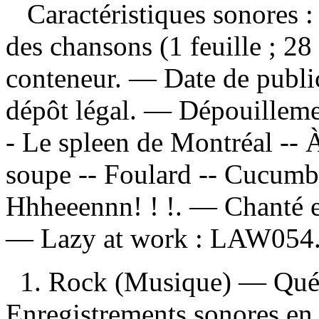
Caractéristiques sonores : 
des chansons (1 feuille ; 28
conteneur. — Date de public
dépôt légal. —
Dépouilleme
- Le spleen de Montréal -- 
soupe -- Foulard -- Cucumbe
Hhheeennn! ! !. — Chanté e
—
Lazy at work :
LAW054
1. Rock (Musique) — Qué
Enregistrements sonores en 