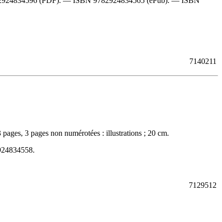
2924834596
(PDF). —
ISBN
9782924834565
(ePub). —
ISBN
7140211
pages, 3 pages non numérotées : illustrations ; 20 cm.
924834558
.
7129512