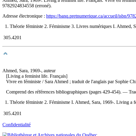
Ahmed, Sara, 1969-. Living a feminist life. Français. Vivre en fémin
9782924834558
(erroné).
Adresse électronique :
https://banq.pretnumerique.ca/accueil/isbn/9
1. Théorie féministe 2. Féminisme 3. Livres numériques I. Ahmed, Sara
305.4201
Ahmed, Sara, 1969-, auteur
[Living a feminist life. Français]
Vivre en féministe
/ Sara Ahmed ; traduit de l'anglais par Sophie C
Comprend des références bibliographiques (pages 429-454). —
Tra
1. Théorie féministe 2. Féminisme I. Ahmed, Sara, 1969-. Living a femi
305.4201
Confidentialité