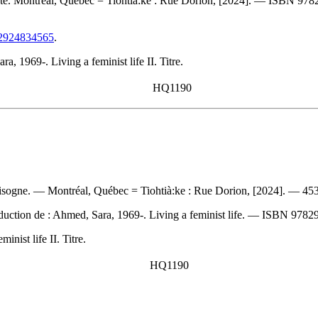
iste. Montréal, Québec = Tiohtià:ke : Rue Dorion, [2024]. —
ISBN
978
782924834565
.
, 1969-. Living a feminist life II. Titre.
HQ1190
hisogne. — Montréal, Québec = Tiohtià:ke : Rue Dorion, [2024]. — 453 
duction de :
Ahmed, Sara, 1969-. Living a feminist life. —
ISBN
9782
nist life II. Titre.
HQ1190