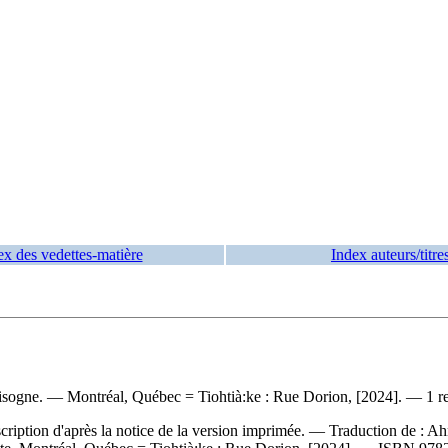
ex des vedettes-matière
Index auteurs/titre
hisogne. — Montréal, Québec = Tiohtià:ke : Rue Dorion, [2024]. — 1 res
iption d'après la notice de la version imprimée. —
Traduction de :
Ahm