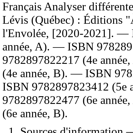
Français Analyser différente
Lévis (Québec) : Éditions "
l'Envolée, [2020-2021]. —
année, A). —
ISBN
978289
9782897822217
(4e année
(4e année, B). —
ISBN
978
ISBN
9782897823412
(5e 
9782897822477
(6e année
(6e année, B).
1. Sources d'information 