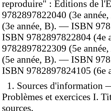
reproduire" : Éditions de 
9782897822040
(3e année
(3e année, B). —
ISBN
978
ISBN
9782897822804
(4e 
9782897822309
(5e année
(5e année, B). —
ISBN
978
ISBN
9782897824105
(6e 
1. Sources d'information 
Problèmes et exercices I. Ti
sources.