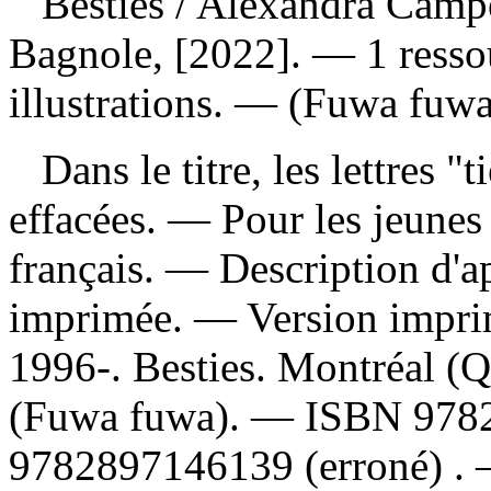
Besties
/ Alexandra Camp
Bagnole, [2022]. — 1 ressou
illustrations. — (Fuwa fuwa
Dans le titre, les lettres "t
effacées. — Pour les jeunes
français. — Description d'ap
imprimée. —
Version impr
1996-. Besties. Montréal (Q
(Fuwa fuwa). —
ISBN
978
9782897146139
(erroné) .