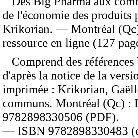
Des Big Pharma aux comm
de l'économie des produits
Krikorian. — Montréal (Qc)
ressource en ligne (127 pages
Comprend des références b
d'après la notice de la ver
imprimée :
Krikorian, Gaël
communs. Montréal (Qc) : 
9782898330506
(PDF). —
—
ISBN
9782898330483
(