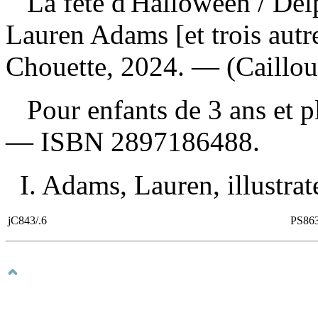
La fête d'Halloween
/ Del
Lauren Adams [et trois autr
Chouette, 2024. — (Caillou
Pour enfants de 3 ans et 
—
ISBN
2897186488
.
I. Adams, Lauren, illustrate
jC843/.6
PS86