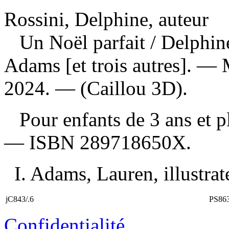
Rossini, Delphine, auteur
Un Noël parfait
/ Delphine
Adams [et trois autres]. — 
2024. — (Caillou 3D).
Pour enfants de 3 ans et 
—
ISBN
289718650X
.
I. Adams, Lauren, illustrate
jC843/.6
PS86
Confidentialité