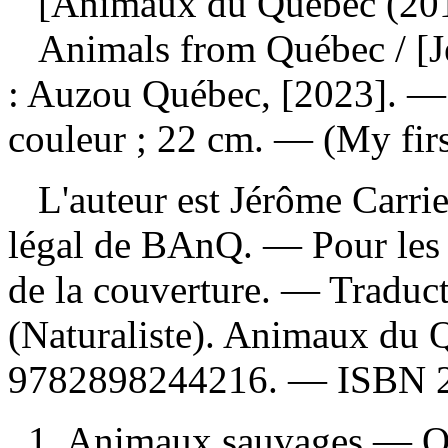
[Animaux du Québec (2019
Animals from Québec
/ [
: Auzou Québec, [2023]. — 2
couleur ; 22 cm. — (My firs
L'auteur est Jérôme Carrier
légal de BAnQ. — Pour les e
de la couverture. —
Traduct
(Naturaliste). Animaux du
9782898244216
. —
ISBN
1. Animaux sauvages — Q