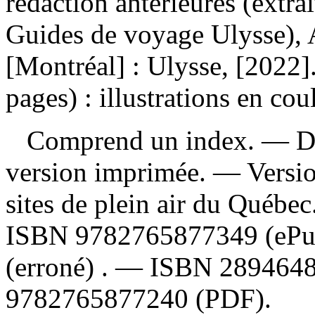
rédaction antérieures (extra
Guides de voyage Ulysse), 
[Montréal] : Ulysse, [2022]
pages) : illustrations en cou
Comprend un index. — Descr
version imprimée. —
Versi
sites de plein air du Québe
ISBN
9782765877349
(eP
(erroné) . —
ISBN
289464
9782765877240
(PDF).