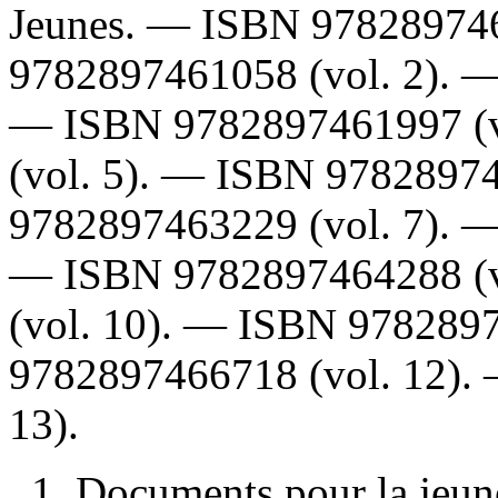
Jeunes. —
ISBN
97828974
9782897461058
(vol. 2). 
—
ISBN
9782897461997
(
(vol. 5). —
ISBN
9782897
9782897463229
(vol. 7). 
—
ISBN
9782897464288
(
(vol. 10). —
ISBN
978289
9782897466718
(vol. 12).
13).
1. Documents pour la jeun