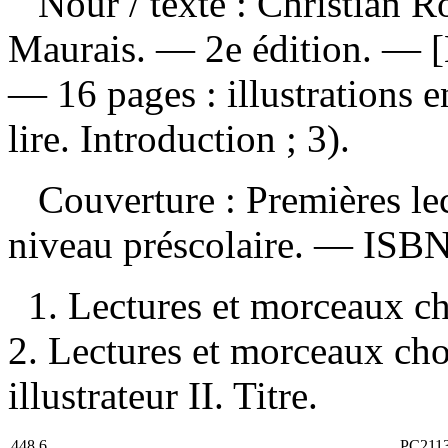
Nour
/ texte : Christian Ro
Maurais. — 2e édition. — [M
— 16 pages : illustrations 
lire. Introduction ; 3).
Couverture : Premières lec
niveau préscolaire. —
ISB
1. Lectures et morceaux ch
2. Lectures et morceaux choi
illustrateur II. Titre.
448.6
PC211