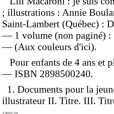
Lili Macaroni : je suis c
; illustrations : Annie Bou
Saint-Lambert (Québec) : D
— 1 volume (non paginé) : i
— (Aux couleurs d'ici).
Pour enfants de 4 ans et 
—
ISBN
2898500240
.
1. Documents pour la jeun
illustrateur II. Titre. III. Ti
C843/.54