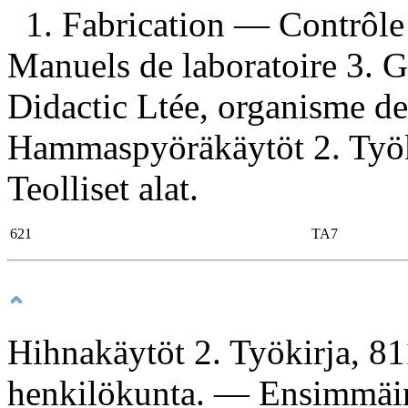
1. Fabrication — Contrôle
Manuels de laboratoire 3. Gu
Didactic Ltée, organisme de 
Hammaspyöräkäytöt 2. Työki
Teolliset alat.
621
TA7
Hihnakäytöt 2. Työkirja, 
henkilökunta. — Ensimmäine