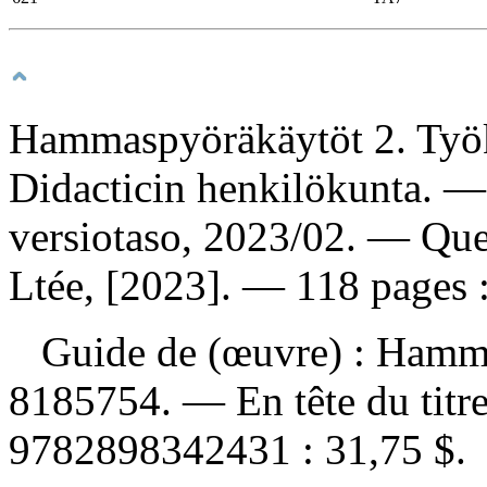
Hammaspyöräkäytöt 2. Työk
Didacticin henkilökunta. 
versiotaso, 2023/02. — Que
Ltée, [2023]. — 118 pages : 
Guide de (œuvre) :
Hamma
8185754. —
En tête du titr
9782898342431 :
31,75 $
.