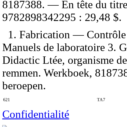
8187388. —
En tête du titr
9782898342295 :
29,48 $
.
1. Fabrication — Contrôle
Manuels de laboratoire 3. Gu
Didactic Ltée, organisme de
remmen. Werkboek, 8187388 I
beroepen.
621
TA7
Confidentialité