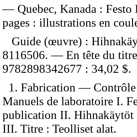
— Quebec, Kanada : Festo 
pages : illustrations en coul
Guide (œuvre) :
Hihnakäyt
8116506. —
En tête du titr
9782898342677 :
34,02 $
.
1. Fabrication — Contrôle
Manuels de laboratoire I. F
publication II. Hihnakäytöt
III. Titre : Teolliset alat.