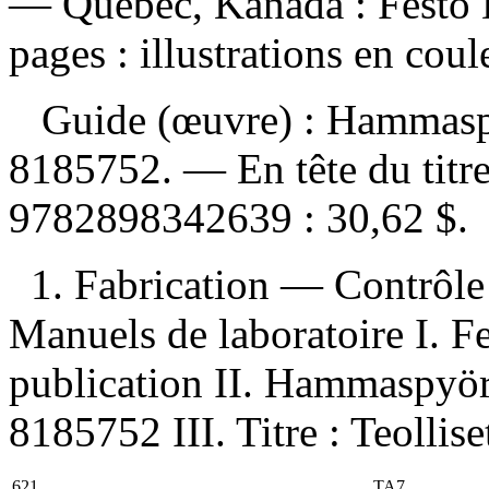
— Quebec, Kanada : Festo 
pages : illustrations en coul
Guide (œuvre) :
Hammaspy
8185752. —
En tête du titr
9782898342639 :
30,62 $
.
1. Fabrication — Contrôle
Manuels de laboratoire I. F
publication II. Hammaspyörä
8185752 III. Titre : Teolliset
621
TA7