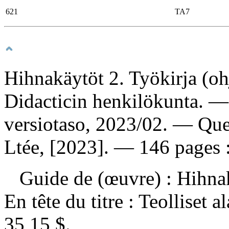
621
TA7
Hihnakäytöt 2. Työkirja (o
Didacticin henkilökunta. 
versiotaso, 2023/02. — Que
Ltée, [2023]. — 146 pages : 
Guide de (œuvre) :
Hihnak
En tête du titre :
Teolliset a
35,15 $
.