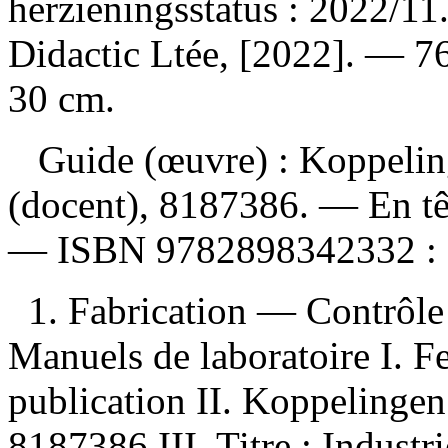
herzieningsstatus : 2022/1
Didactic Ltée, [2022]. — 76 
30 cm.
Guide (œuvre) :
Koppelin
(docent), 8187386. —
En tê
—
ISBN
9782898342332 :
1. Fabrication — Contrôle
Manuels de laboratoire I. F
publication II. Koppelinge
8187386 III. Titre : Industr