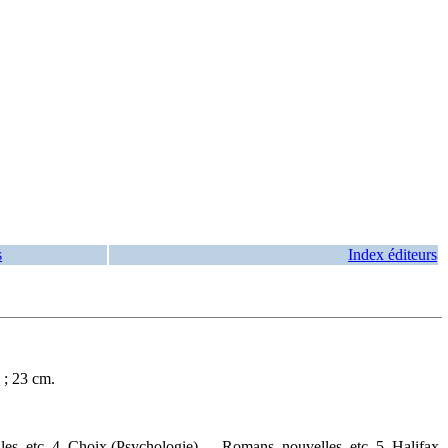
s
Index éditeurs
 ; 23 cm.
s, etc. 4. Choix (Psychologie) — Romans, nouvelles, etc. 5. Halifax