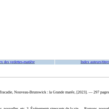
ex des vedettes-matière
Index auteurs/titre
 Tracadie, Nouveau-Brunswick : la Grande marée, [2023]. — 297 pages
nouvelles, etc. 3. Événements stressants de la vie — Romans, nouvelle