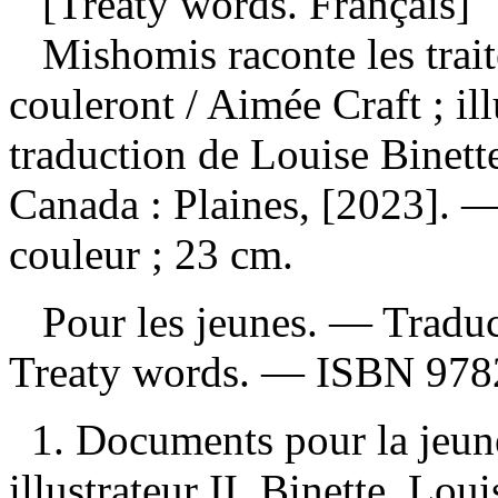
[Treaty words. Français]
Mishomis raconte les traité
couleront
/ Aimée Craft ; i
traduction de Louise Binet
Canada : Plaines, [2023]. — 
couleur ; 23 cm.
Pour les jeunes. —
Traduc
Treaty words. —
ISBN
978
1. Documents pour la jeun
illustrateur II. Binette, Lou