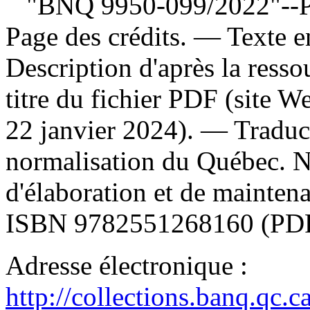
"BNQ 9950-099/2022"--Page
Page des crédits. — Texte 
Description d'après la ressou
titre du fichier PDF (site 
22 janvier 2024). —
Traduc
normalisation du Québec. N
d'élaboration et de mainte
ISBN
9782551268160
(PDF
Adresse électronique :
http://collections.banq.qc.