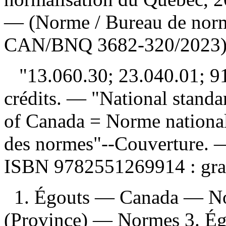
— (Norme / Bureau de norm
CAN/BNQ 3682-320/2023)
"13.060.30; 23.040.01; 91
crédits. — "National stand
of Canada = Norme national
des normes"--Couverture. —
ISBN
9782551269914 :
gra
1. Égouts — Canada — N
(Province) — Normes 3. É