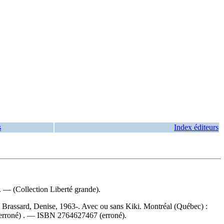
s
Index éditeurs
 — (Collection Liberté grande).
:
Brassard, Denise, 1963-. Avec ou sans Kiki. Montréal (Québec) :
erroné) . —
ISBN
2764627467
(erroné).