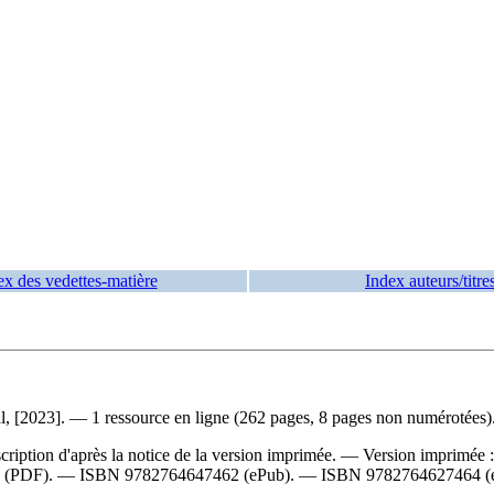
ex des vedettes-matière
Index auteurs/titre
, [2023]. — 1 ressource en ligne (262 pages, 8 pages non numérotées).
iption d'après la notice de la version imprimée. —
Version imprimée 
(PDF). —
ISBN
9782764647462
(ePub). —
ISBN
9782764627464
(