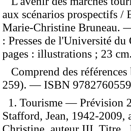
L'avenir des marchés touris
aux scénarios prospectifs
/ 
Marie-Christine Bruneau. 
: Presses de l'Université d
pages : illustrations ; 23 c
Comprend des références b
259). —
ISBN
978276055
1. Tourisme — Prévision 
Stafford, Jean, 1942-2009, 
Christine, auteur III. Titre.