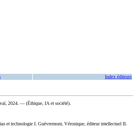
s
Index éditeurs
al, 2024. — (Éthique, IA et société).
ias et technologie I. Guèvremont, Véronique, éditeur intellectuel II.