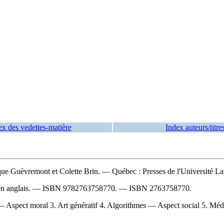
ex des vedettes-matière
Index auteurs/titre
ique Guèvremont et Colette Brin. — Québec : Presses de l'Université Lav
en anglais. —
ISBN
9782763758770
. —
ISBN
2763758770
.
lle — Aspect moral 3. Art génératif 4. Algorithmes — Aspect social 5. Méd