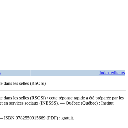
s
Index éditeurs
te dans les selles (RSOSi)
lte dans les selles (RSOSi)
/ cette réponse rapide a été préparée par les
té et en services sociaux (INESSS). — Québec (Québec) : Institut
. —
ISBN
9782550915669
(PDF) :
gratuit
.