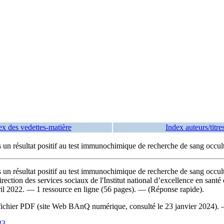
ex des vedettes-matière
Index auteurs/titre
rès un résultat positif au test immunochimique de recherche de sang occul
rès un résultat positif au test immunochimique de recherche de sang occu
Direction des services sociaux de l'Institut national d’excellence en san
ril 2022. — 1 ressource en ligne (56 pages). — (Réponse rapide).
 du fichier PDF (site Web BAnQ numérique, consulté le 23 janvier 2024)
33
.