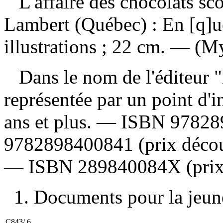
L'affaire des chocolats sc
Lambert (Québec) : En [q]u
illustrations ; 22 cm. — (
Dans le nom de l'éditeur "En
représentée par un point d'
ans et plus. —
ISBN
97828
9782898400841
(prix déco
—
ISBN
289840084X
(prix
1. Documents pour la jeune
C843/.6