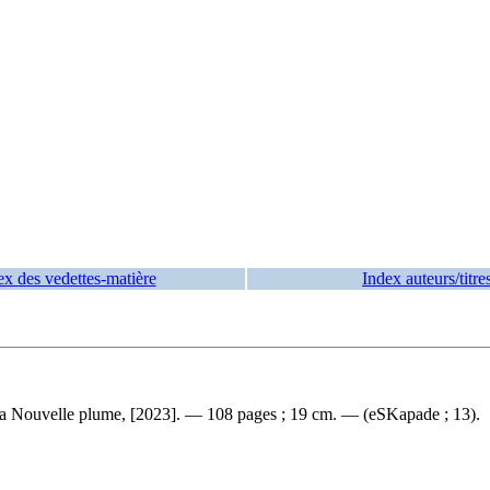
ex des vedettes-matière
Index auteurs/titre
a Nouvelle plume, [2023]. — 108 pages ; 19 cm. — (eSKapade ; 13).