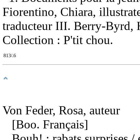
Fiorentino, Chiara, illustra
traducteur III. Berry-Byrd, H
Collection : P'tit chou.
813/.6
Von Feder, Rosa, auteur
[Boo. Français]
Bouh! : rabats surprises
/