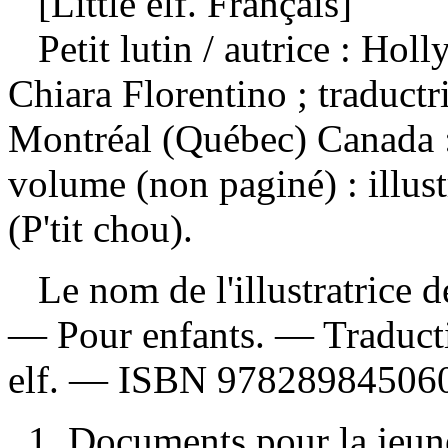
[Little elf. Français]
Petit lutin
/ autrice : Holl
Chiara Florentino ; traduc
Montréal (Québec) Canada :
volume (non paginé) : illus
(P'tit chou).
Le nom de l'illustratrice de
— Pour enfants. —
Traduct
elf. —
ISBN
97828984506
1. Documents pour la jeune