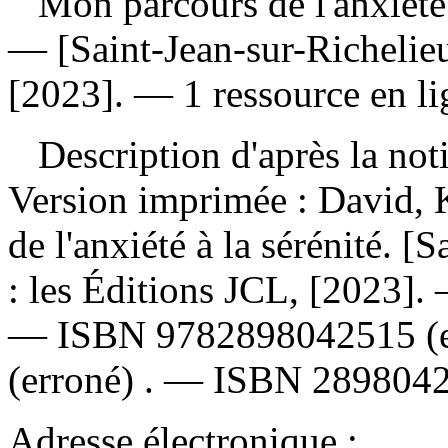
Mon parcours de l'anxiété 
— [Saint-Jean-sur-Richelieu
[2023]. — 1 ressource en li
Description d'après la not
Version imprimée :
David, 
de l'anxiété à la sérénité. 
: les Éditions JCL, [2023]
—
ISBN
9782898042515
(
(erroné) . —
ISBN
289804
Adresse électronique :