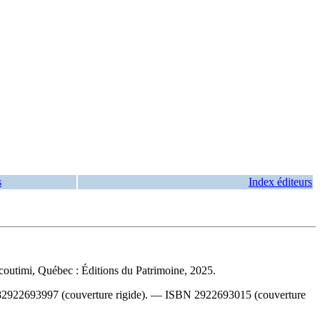
s
Index éditeurs
coutimi, Québec : Éditions du Patrimoine, 2025.
82922693997
(couverture rigide). —
ISBN
2922693015
(couverture