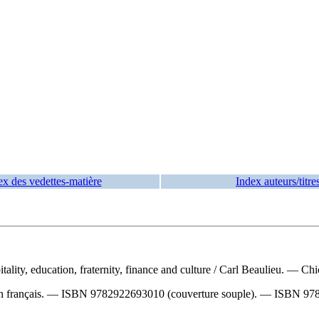
ex des vedettes-matière
Index auteurs/titre
itality, education, fraternity, finance and culture
/ Carl Beaulieu. — Chi
n français. —
ISBN
9782922693010
(couverture souple). —
ISBN
97