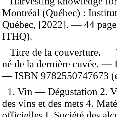
Harvesting knowledge for 
Montréal (Québec) : Institut
Québec, [2022]. — 44 page
ITHQ).
Titre de la couverture. —
né de la dernière cuvée. —
—
ISBN
9782550747673
(
1. Vin — Dégustation 2. V
des vins et des mets 4. Maté
officielles I. Société des a