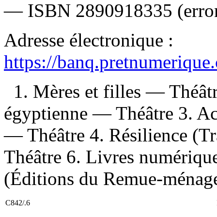
—
ISBN
2890918335
(erro
Adresse électronique :
https://banq.pretnumerique
1. Mères et filles — Théât
égyptienne — Théâtre 3. Ac
— Théâtre 4. Résilience (Tr
Théâtre 6. Livres numériques
(Éditions du Remue-ménage
C842/.6