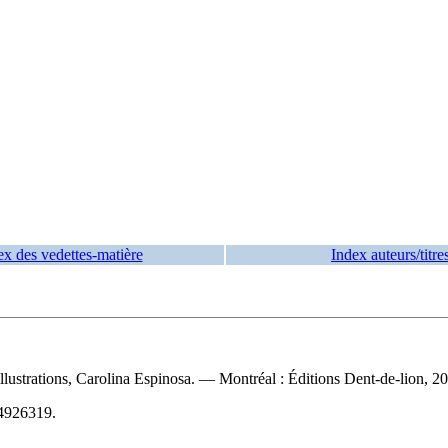
ex des vedettes-matière
Index auteurs/titre
lustrations, Carolina Espinosa. — Montréal : Éditions Dent-de-lion, 2
4926319
.