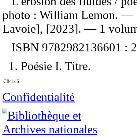
L'érosion des fluides
/ po
photo : William Lemon. — [
Lavoie], [2023]. — 1 volum
ISBN
9782982136601 :
2
1. Poésie I. Titre.
C841/.6
Confidentialité