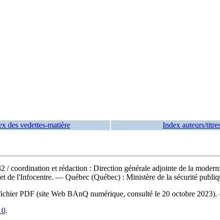
ex des vedettes-matière
Index auteurs/titre
032
/ coordination et rédaction : Direction générale adjointe de la modern
 et de l'Infocentre. — Québec (Québec) : Ministère de la sécurité publi
 du fichier PDF (site Web BAnQ numérique, consulté le 20 octobre 2023)
10
.