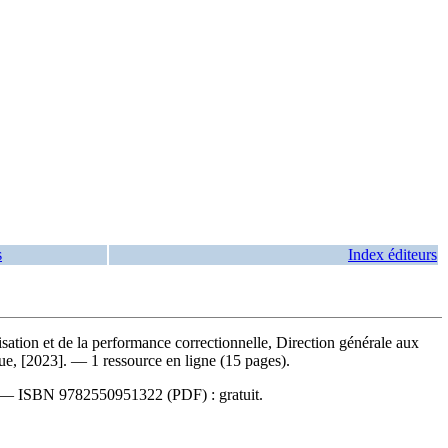
s
Index éditeurs
isation et de la performance correctionnelle, Direction générale aux
que, [2023]. — 1 ressource en ligne (15 pages).
. —
ISBN
9782550951322
(PDF) :
gratuit
.