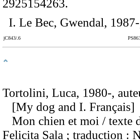
2925154263
.
I. Le Bec, Gwendal, 1987-, i
jC843/.6
PS86
Tortolini, Luca, 1980-, aute
[My dog and I. Français]
Mon chien et moi
/ texte 
Felicita Sala ; traduction 