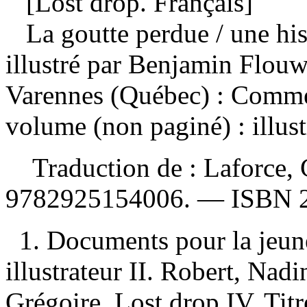
[Lost drop. Français]
La goutte perdue
/ une hi
illustré par Benjamin Flouw
Varennes (Québec) : Comme
volume (non paginé) : illust
Traduction de :
Laforce,
9782925154006
. —
ISBN
1. Documents pour la jeun
illustrateur II. Robert, Nadi
Grégoire. Lost drop IV. Titr