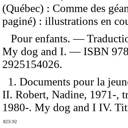
(Québec) : Comme des géan
paginé) : illustrations en co
Pour enfants. —
Traducti
My dog and I. —
ISBN
97
2925154026
.
1. Documents pour la jeunes
II. Robert, Nadine, 1971-, tr
1980-. My dog and I IV. Tit
823/.92