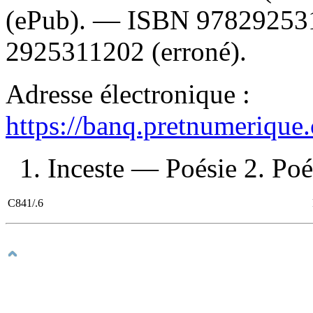
(ePub). —
ISBN
97829253
2925311202
(erroné).
Adresse électronique :
https://banq.pretnumerique
1. Inceste — Poésie 2. Poés
C841/.6