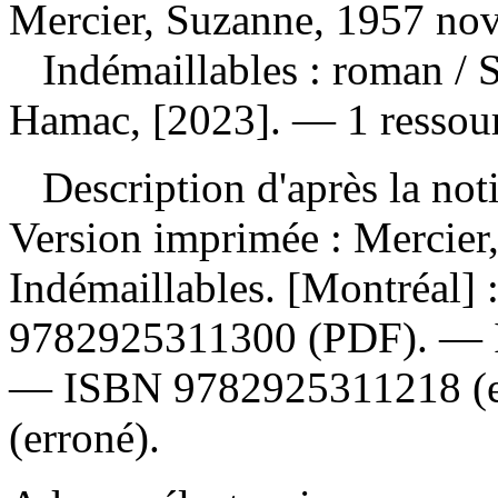
Mercier, Suzanne, 1957 nov
Indémaillables : roman
/ 
Hamac, [2023]. — 1 ressour
Description d'après la not
Version imprimée :
Mercier
Indémaillables. [Montréal]
9782925311300
(PDF). —
—
ISBN
9782925311218
(
(erroné).