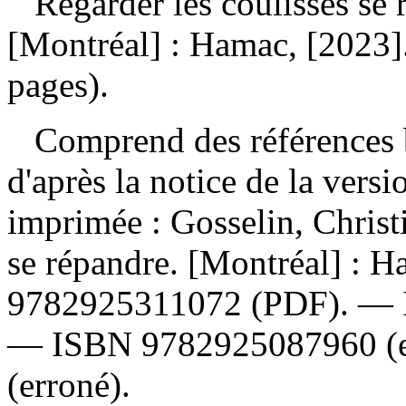
Regarder les coulisses se
[Montréal] : Hamac, [2023]
pages).
Comprend des références b
d'après la notice de la ver
imprimée :
Gosselin, Christ
se répandre. [Montréal] : 
9782925311072
(PDF). —
—
ISBN
9782925087960
(
(erroné).