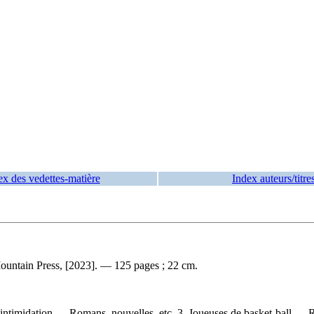
ex des vedettes-matière
Index auteurs/titre
untain Press, [2023]. — 125 pages ; 22 cm.
d'intimidation — Romans, nouvelles, etc. 3. Joueuses de basket-ball —