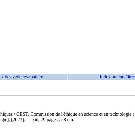
ex des vedettes-matière
Index auteurs/titre
éthiques
/ CEST, Commission de l'éthique en science et en technologie ; r
gie], [2023]. — xiii, 79 pages ; 28 cm.