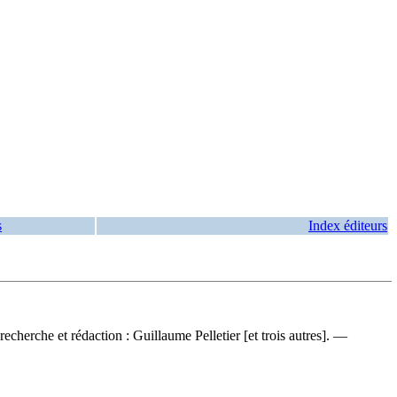
s
Index éditeurs
echerche et rédaction : Guillaume Pelletier [et trois autres]. —