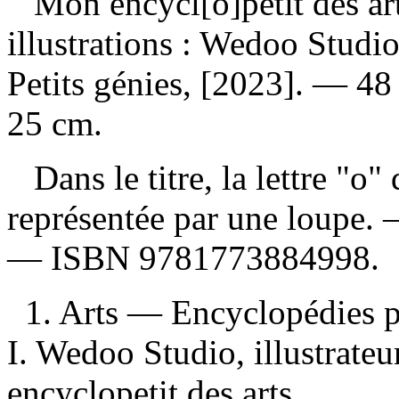
Mon encycl[o]petit des ar
illustrations : Wedoo Stud
Petits génies, [2023]. — 48 
25 cm.
Dans le titre, la lettre "o"
représentée par une loupe. 
—
ISBN
9781773884998
.
1. Arts — Encyclopédies p
I. Wedoo Studio, illustrateur 
encyclopetit des arts.