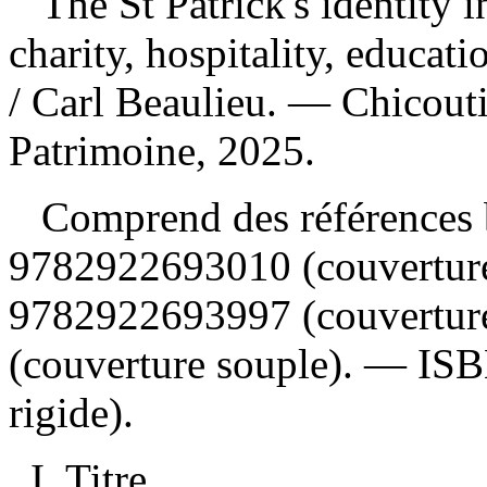
The St Patrick's identity i
charity, hospitality, educati
/ Carl Beaulieu. — Chicout
Patrimoine, 2025.
Comprend des références 
9782922693010
(couvertur
9782922693997
(couvertur
(couverture souple). —
IS
rigide).
I. Titre.