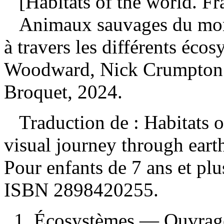
[Habitats of the world. Fr
Animaux sauvages du mond
à travers les différents éco
Woodward, Nick Crumpton.
Broquet, 2024.
Traduction de : Habitats of
visual journey through eart
Pour enfants de 7 ans et pl
ISBN
2898420255
.
1. Écosystèmes — Ouvrages