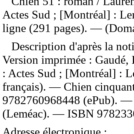
Chien 51 : roman
/ Laure
Actes Sud ; [Montréal] : L
ligne (291 pages). — (Doma
Description d'après la not
Version imprimée :
Gaudé, 
: Actes Sud ; [Montréal] :
français). —
Chien cinquan
9782760968448
(ePub). 
(Leméac). —
ISBN
978233
Adresse électronique :