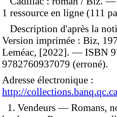
Cadillac : roman
/ Biz. —
1 ressource en ligne (111 pa
Description d'après la not
Version imprimée :
Biz, 197
Leméac, [2022]. —
ISBN
9
9782760937079
(erroné).
Adresse électronique :
http://collections.banq.qc.
1. Vendeurs — Romans, nou