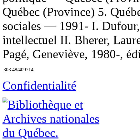
Québec (Province) 5. Québ
sociales — 1991- I. Dufour,
intellectuel II. Bherer, Laure
Pagé, Geneviève, 1980-, édit
303.48/409714
Confidentialité